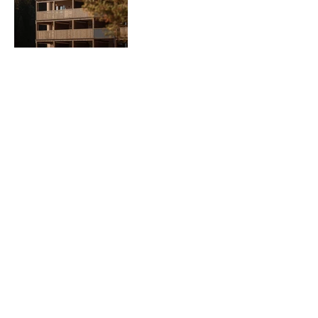
Carma Projekte GmbH
Kaiserstraße 29 / Top 3.3
6380 St. Johann in Tirol
Nach oben
Österreich
office@carma-projekte.at
+43 (0) 5352 624165 1